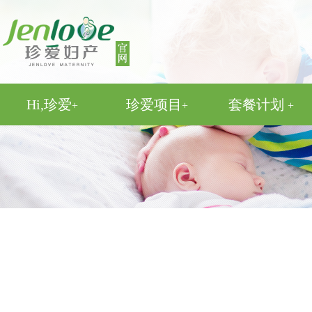
Hi,珍爱
珍爱项目
套餐计划
+
+
+
医院环境
孕产服务项目
剖宫产套餐
专家团队
顺产套餐
来院路线
产检时间表
无痛人流套餐