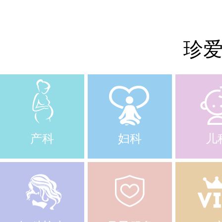
珍
产科
妇科
儿